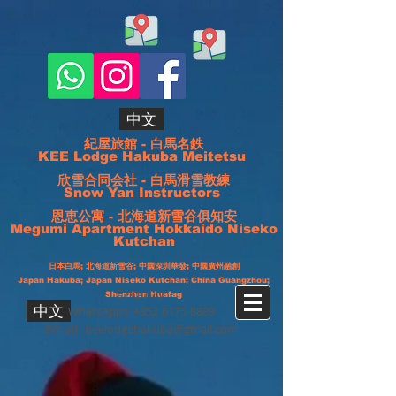
中文
紀屋旅館 - 白馬名鉄
KEE Lodge Hakuba Meitetsu
欣雪合同会社 - 白馬滑雪教練
Snow Yan Instructors
恩恵公寓 - 北海道新雪谷俱知安
Megumi Apartment Hokkaido Niseko
Kutchan
日本白馬;
北海道
新雪谷
; 中國深圳華發; 中國廣州融創
Japan Hakuba; Japan Niseko Kutchan; China Guangzhou;
Enquiry
Shenzhen Huafag
中文
WhatsApps:
+852-6175-8889
Email:
keelodgehakuba@gmail.com