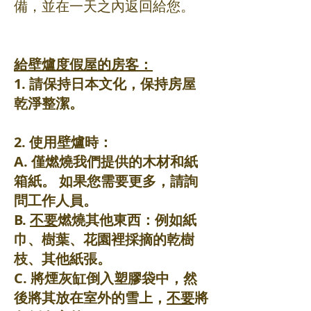
備，並在一天之內返回給您。
給壁爐度假屋的房客：
1. 請保持日本文化，保持房屋
乾淨整潔。
2. 使用壁爐時：
A. 僅燃燒我們提供的木材和紙
箱紙。 如果您需要更多，請詢
問工作人員。
B.
不要
燃燒其他東西：例如紙
巾、樹葉、花園裡採摘的乾樹
枝、其他紙張。
C. 將煙灰缸倒入塑膠袋中，然
後將其放在室外的雪上，
不要
將