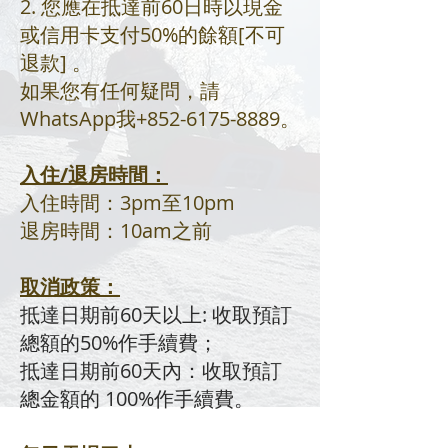
2. 您應在抵達前60日時以現金
或信用卡支付50%的餘額[不可
退款] 。
如果您有任何疑問，請
WhatsApp我+852-6175-8889。
入住/退房時間：
入住時間：3pm至10pm
退房時間：10am之前
取消政策：
抵達日期前60天以上: 收取預訂
總額的50%作手續費；
抵達日期前60天內：收取預訂
總金額的 100%作手
續費。