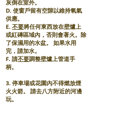
灰倒在室外。
D. 使窗戶留有空隙以維持氧氣
供應。
E.
不要
將任何東西放在壁爐上
或紅磚區域內，否則會著火。除
了保濕用的水盆。 如果水用
完，請加水。
F. 請
不要
調整壁爐上管道手
柄。
3. 停車場或花園內不得燃放煙
火火箭。 請去八方附近的河邊
玩。