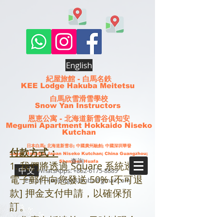
English
紀屋旅館 - 白馬名鉄
KEE Lodge Hakuba Meitetsu
白馬欣雪滑雪學校
Snow Yan Instructors
恩恵公寓 - 北海道新雪谷俱知安
Megumi Apartment Hokkaido Niseko
Kutchan
日本白馬;
北海道
新雪谷
; 中國廣州融創; 中國深圳華發
付款方式：
Japan Hakuba; Japan Niseko Kutchan; China Guangzhou;
查詢
Shenzhen Huafa
1. 我們將透過 Square 系統透過
中文
WhatsApps:
+852-6175-8889
電子郵件向您發送 50% [不可退
Email:
keelodgehakuba@gmail.com
款] 押金支付申請，以確保預
訂。